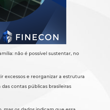
ília: não é possível sustentar, no
ir excessos e reorganizar a estrutura
 das contas públicas brasileiras
o, mas os dados indicam que essa