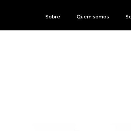
Sobre
Quem somos
Se
 precisa voltar a re
 básica das contas p