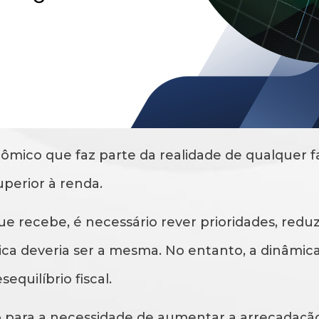
mico que faz parte da realidade de qualquer fam
perior à renda.
 recebe, é necessário rever prioridades, reduz
gica deveria ser a mesma. No entanto, a dinâmica
quilíbrio fiscal.
o para a necessidade de aumentar a arrecadaçã