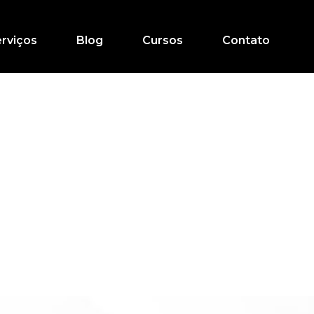
rviços
Blog
Cursos
Contato
speitar a
úblicas