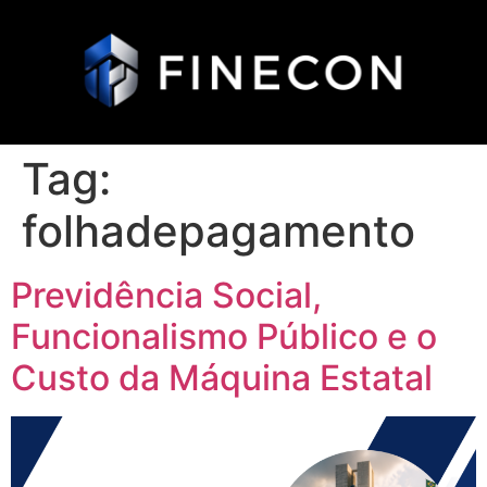
Tag:
folhadepagamento
Previdência Social,
Funcionalismo Público e o
Custo da Máquina Estatal