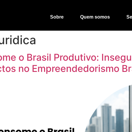
Sobre
Quem somos
Se
uridica
e o Brasil Produtivo: Insegur
ctos no Empreendedorismo Bra