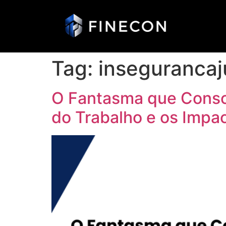
Tag:
insegurancaj
O Fantasma que Consom
do Trabalho e os Impa