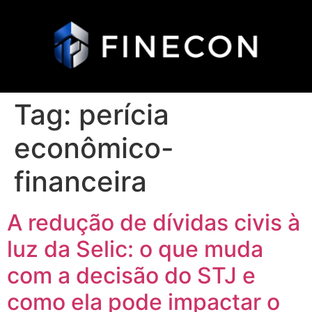
Tag:
perícia
econômico-
financeira
A redução de dívidas civis à
luz da Selic: o que muda
com a decisão do STJ e
como ela pode impactar o